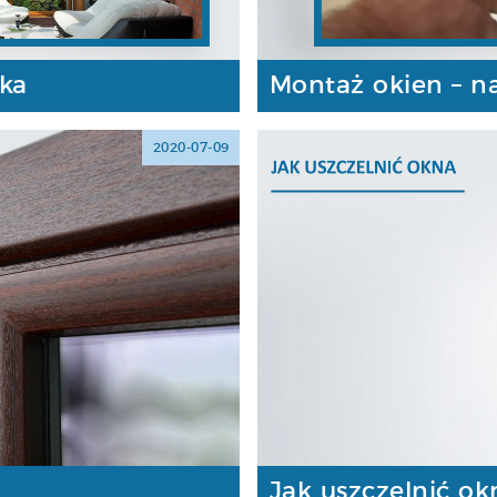
ka
Montaż okien – na
2020-07-09
Jak uszczelnić ok