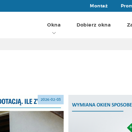
Standard
IGLO HS
Montaż
Pro
System przesuwny
Standard
Okna
Dobierz okna
Z
Zobacz wszystkie okna
2026-02-03