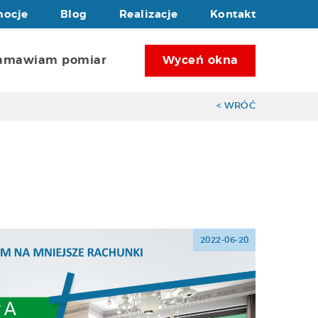
mocje
Blog
Realizacje
Kontakt
amawiam pomiar
Wyceń okna
< WRÓĆ
2022-06-20