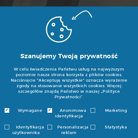
e-mail:
wyceny@noweokna.pl
Ekspozycja i biuro
ul. Grochowska 114
Szanujemy Twoją prywatność
04-301 Warszawa
W celu świadczenia Państwu usług na najwyższym
tel/fax (22) 611 98
poziomie nasza strona korzysta z plików cookies.
Naciśnięcie "Akceptuję wszystkie" oznacza wyrażenie
88
zgody na stosowanie wszystkich cookies. Więcej
kom 600-814-600
szczegółów znajdą Państwo w naszej „
Polityce
Prywatności
”.
Godziny otwarcia
Wymagane
Anonimowa
Marketing
identyfikacja
pon.-pt.: 9:00 - 18:00
Identyfikacja
Personalizacja
Statystyka
użytkownika
reklam