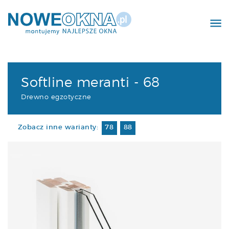
Realizacje
Kontakt
Softline meranti - 68
Drewno egzotyczne
Zobacz inne warianty:
78
88