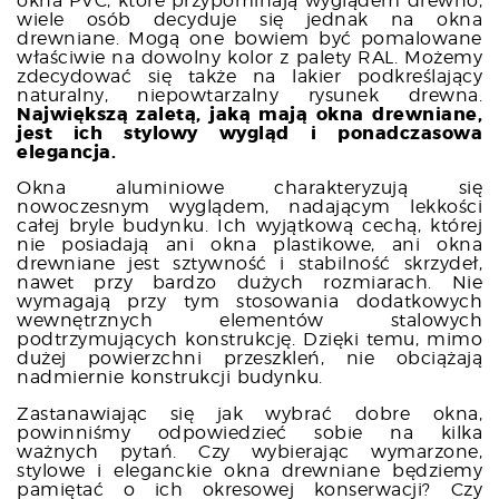
okna PVC, które przypominają wyglądem drewno,
wiele osób decyduje się jednak na okna
drewniane. Mogą one bowiem być pomalowane
właściwie na dowolny kolor z palety RAL. Możemy
zdecydować się także na lakier podkreślający
naturalny, niepowtarzalny rysunek drewna.
Największą zaletą, jaką mają okna drewniane,
jest ich stylowy wygląd i ponadczasowa
elegancja.
Okna aluminiowe charakteryzują się
nowoczesnym wyglądem, nadającym lekkości
całej bryle budynku. Ich wyjątkową cechą, której
nie posiadają ani okna plastikowe, ani okna
drewniane jest sztywność i stabilność skrzydeł,
nawet przy bardzo dużych rozmiarach. Nie
wymagają przy tym stosowania dodatkowych
wewnętrznych elementów stalowych
podtrzymujących konstrukcję. Dzięki temu, mimo
dużej powierzchni przeszkleń, nie obciążają
nadmiernie konstrukcji budynku.
Zastanawiając się jak wybrać dobre okna,
powinniśmy odpowiedzieć sobie na kilka
ważnych pytań. Czy wybierając wymarzone,
stylowe i eleganckie okna drewniane będziemy
pamiętać o ich okresowej konserwacji? Czy