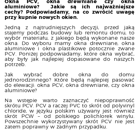
Okna PCV, okna drewniane czy okna
aluminiowe? Jakie są ich najważniejsze
cechy? Podpowiadamy, na co zwrócić uwagę
przy kupnie nowych okien.
Jedną z najtrudniejszych decyzji, przed jaką
stajemy podczas budowy lub remontu domu, to
wybór materiału, z jakiego będą wykonane nasze
okna. Do wyboru mamy okna drewniane, okna
aluminiowe i okna plastikowe potocznie zwane
PCV. Poniżej podpowiadamy, które okna wybrać,
aby były jak najlepiej dopasowane do naszych
potrzeb.
Jak wybrać dobre okna do domu
jednorodzinnego? Które będą najlepiej pasować
do elewacji: okna PCV, okna drewniane, czy okna
aluminiowe?
Na wstępie warto zaznaczyć niepoprawność
skrótu PCV. PCV a raczej PVC to skrót od polyvinyl
chloride, w języku polskim używany jest również
skrót PCW – od polskiego polichlorek winylu.
Powszechnie wykorzystywany skrót PCV nie jest
zatem poprawny w żadnym przypadku.