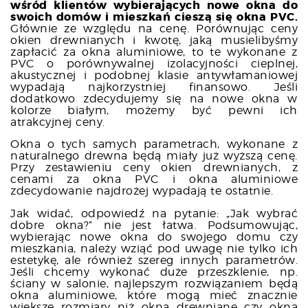
wśród klientów wybierających nowe okna do
swoich domów i mieszkań cieszą się okna PVC.
Głównie ze względu na cenę. Porównując ceny
okien drewnianych i kwotę, jaką musielibyśmy
zapłacić za okna aluminiowe, to te wykonane z
PVC o porównywalnej izolacyjności cieplnej,
akustycznej i podobnej klasie antywłamaniowej
wypadają najkorzystniej finansowo. Jeśli
dodatkowo zdecydujemy się na nowe okna w
kolorze białym, możemy być pewni ich
atrakcyjnej ceny.
Okna o tych samych parametrach, wykonane z
naturalnego drewna będą miały już wyższą cenę.
Przy zestawieniu ceny okien drewnianych, z
cenami za okna PVC i okna aluminiowe
zdecydowanie najdrożej wypadają te ostatnie.
Jak widać, odpowiedź na pytanie: „Jak wybrać
dobre okna?” nie jest łatwa. Podsumowując,
wybierając nowe okna do swojego domu czy
mieszkania, należy wziąć pod uwagę nie tylko ich
estetykę, ale również szereg innych parametrów.
Jeśli chcemy wykonać duże przeszklenie, np.
ściany w salonie, najlepszym rozwiązaniem będą
okna aluminiowe, które mogą mieć znacznie
większe rozmiary niż okna drewniane czy okna