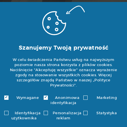
e-mail:
wyceny@noweokna.pl
Ekspozycja i biuro
ul. Grochowska 114
Szanujemy Twoją prywatność
04-301 Warszawa
W celu świadczenia Państwu usług na najwyższym
tel/fax (22) 611 98
poziomie nasza strona korzysta z plików cookies.
Naciśnięcie "Akceptuję wszystkie" oznacza wyrażenie
88
zgody na stosowanie wszystkich cookies. Więcej
kom 600-814-600
szczegółów znajdą Państwo w naszej „
Polityce
Prywatności
”.
Godziny otwarcia
Wymagane
Anonimowa
Marketing
identyfikacja
pon.-pt.: 9:00 - 18:00
Identyfikacja
Personalizacja
Statystyka
użytkownika
reklam