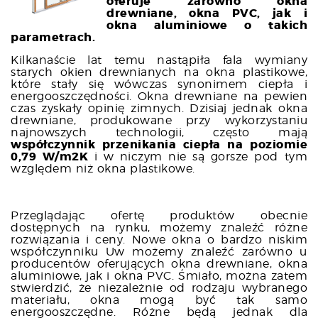
oferuje zarówno okna
drewniane, okna PVC, jak i
okna aluminiowe o takich
parametrach.
Kilkanaście lat temu nastąpiła fala wymiany
starych okien drewnianych na okna plastikowe,
które stały się wówczas synonimem ciepła i
energooszczędności. Okna drewniane na pewien
czas zyskały opinię zimnych. Dzisiaj jednak okna
drewniane, produkowane przy wykorzystaniu
najnowszych technologii, często mają
współczynnik przenikania ciepła na poziomie
0,79 W/m2K
i w niczym nie są gorsze pod tym
względem niż okna plastikowe.
Przeglądając ofertę produktów obecnie
dostępnych na rynku, możemy znaleźć różne
rozwiązania i ceny. Nowe okna o bardzo niskim
współczynniku Uw możemy znaleźć zarówno u
producentów oferujących okna drewniane, okna
aluminiowe, jak i okna PVC. Śmiało, można zatem
stwierdzić, że niezależnie od rodzaju wybranego
materiału, okna mogą być tak samo
energooszczędne. Różne będą jednak dla