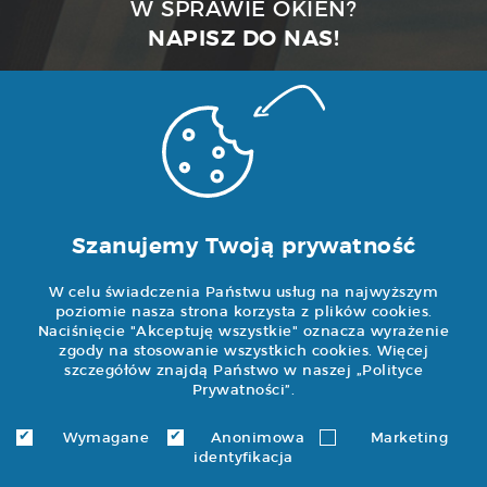
W SPRAWIE OKIEN?
NAPISZ DO NAS!
e-mail:
wyceny@noweokna.pl
Ekspozycja i biuro
ul. Grochowska 114
Szanujemy Twoją prywatność
04-301 Warszawa
W celu świadczenia Państwu usług na najwyższym
tel/fax (22) 611 98
poziomie nasza strona korzysta z plików cookies.
Naciśnięcie "Akceptuję wszystkie" oznacza wyrażenie
88
zgody na stosowanie wszystkich cookies. Więcej
kom 600-814-600
szczegółów znajdą Państwo w naszej „
Polityce
Prywatności
”.
Godziny otwarcia
Wymagane
Anonimowa
Marketing
identyfikacja
pon.-pt.: 9:00 - 18:00