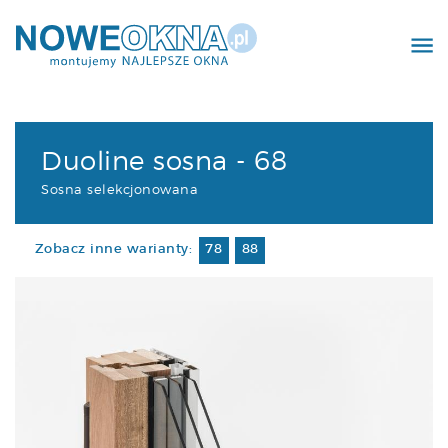
Realizacje
Kontakt
Duoline sosna - 68
Sosna selekcjonowana
Zobacz inne warianty:
78
88