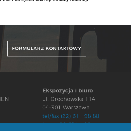
FORMULARZ KONTAKTOWY
Ekspozycja i biuro
IEN
ul. Grochowska 114
04-301 Warszawa
tel/fax (22) 611 98 88
kom 600-814-600