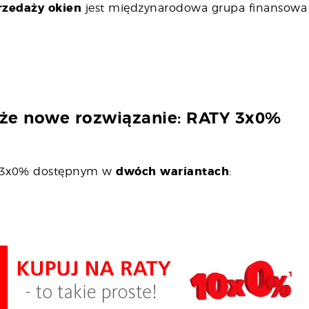
przedaży okien
jest międzynarodowa grupa finansow
kże nowe rozwiązanie: RATY 3x0%
m 3x0% dostępnym w
dwóch wariantach
: