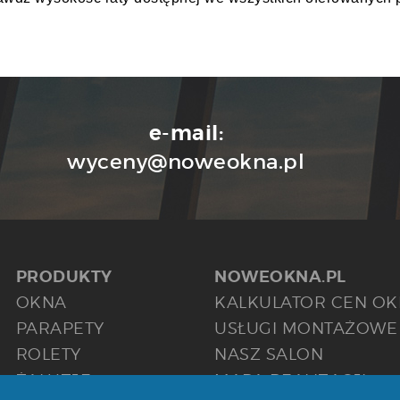
e-mail:
wyceny@noweokna.pl
PRODUKTY
NOWEOKNA.PL
OKNA
KALKULATOR CEN OK
PARAPETY
USŁUGI MONTAŻOWE
ROLETY
NASZ SALON
ŻALUZJE
MAPA REALIZACJI