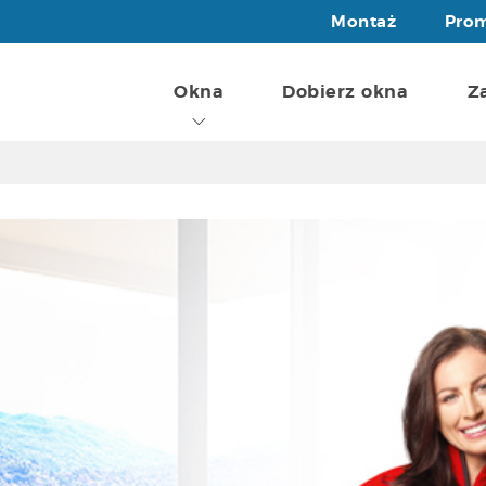
Standard
IGLO HS
Montaż
Pro
System przesuwny
Standard
Okna
Dobierz okna
Z
Zobacz wszystkie okna