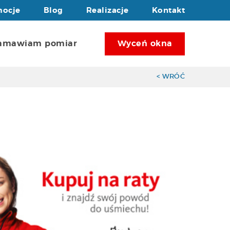
mocje
Blog
Realizacje
Kontakt
amawiam pomiar
Wyceń okna
< WRÓĆ