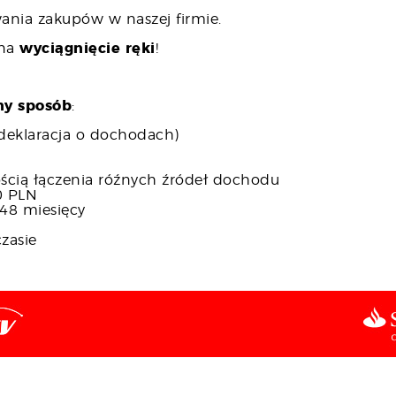
nia zakupów w naszej firmie.
 na
wyciągnięcie ręki
!
ny sposób
:
deklaracja o dochodach)
ścią łączenia róźnych źródeł dochodu
0 PLN
48 miesięcy
zasie